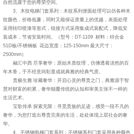
自然流露于您的尊荣空间。
3、木纹电梯门套系列：木纹系列便面处理可以仿各种木
纹颜色，价格低廉，同时又能保证质量上的优越，表面处理
采用转印喷漆等形式，组接方式采用集成式装配式，降低安
装成本，节省安装时间。（型号：DT-1109 材料：锌合金
51D板/不锈钢板 花边宽度：125-150mm 最大尺寸：
2500mm）
融汇中西 尽享奢华：原始木质纹理，仿佛透着淡然的百
年木香，于不经意间彰显成就典雅的经典气质。
贵极生雅 珍藏奢华：开启心灵的尊贵之门，典雅源于智
慧对财富的积累，奢华颠覆传统的认知和审美主张不一样的
生活艺术。
宝歌传承 探索无限：寻觅贵族的足迹，感受一段不凡的
奢华，为您打造出尊贵完美的生活，处处体现上层社会的奢
华。
4、不锈钢电梯门套系列：不锈钢系列门套采用各种颜色