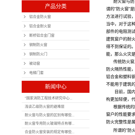
耐火窗与防
产品分类
谓的"防火窗"
方法进行试验，
铝合金防火窗
当中，对于这
铝合金耐火窗
部件的电阻测
断桥铝合金门窗
建筑窗户的耐
钢制防火窗
得不到保证的。
能，那么火灾
钢制防火门
传统防火窗
被动窗
防火隔热性能
电梯门套
铝合金和塑料钢
不能用于建筑
新闻中心
目前，国内
“国家消防工程技术研究中心...
构更加轻便，
根据传统的
浅谈乙级防火窗的避难层
窗户的性能要求更
耐火窗与防火窗的区别有哪些...
防火完整性是
耐火窗专用防火玻璃特点有哪...
所谓的"防
合金防火窗安装的规定有哪些...