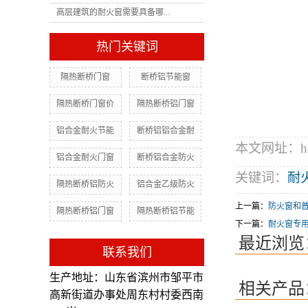
高层建筑的耐火窗需要具备哪...
热门关键词
隔热断桥门窗
断桥铝节能窗
隔热断桥门窗价
隔热断桥铝门窗
铝合金耐火节能
断桥铝铝合金耐
本文网址：http:
铝合金耐火门窗
断桥铝合金防火
关键词：
耐
隔热断桥铝防火
铝合金乙级防火
上一篇：
防火窗和
隔热断桥铝门窗
隔热断桥铝节能
下一篇：
耐火窗专用
最近浏览
联系我们
生产地址：山东省滨州市邹平市
相关产品
高新街道办事处周东村村委西南