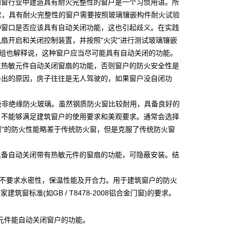
门窗行业中建造具有耐火完整性的窗户是一个习惯用语。所
求，具有耐火完整性的窗户需要按照玻璃镶嵌构件耐火试验
这种窗口是否应该具有自动关闭功能，这也引起歧义。在实践
扇开启和关闭控制装置，并按照"火灾"进行测试玻璃镶嵌
理组也解释说，这种窗户应当尽可能具有自动关闭的功能。
过热敏元件自动关闭窗扇的功能，否则窗户的防火安全性是
外出的原因，房子往往是无人驾驶的，如果窗户没自闭功
级非绝缘防火玻璃。虽然钢质防火窗比较耐用，具备良好的
，不能够满足建筑窗户的使用要求和美观要求。通常会选择
窗"的防火性能略差于传统防火窗，但是克服了传统防火窗
具备自动关闭带有热敏元件的窗扇的功能，可隐蔽安装。结
不要求水密性，保温性能及开合力。用于建筑窗户的防火
窗标准(如GB / T8478-2008铝合金门窗)的要求。
元件能自动关闭窗户的功能。