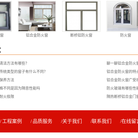
窗
铝合金防火窗
断桥铝防火窗
防火窗
：
清洁方法有哪些？
聊一聊铝合金防火
传统类型的窗子有什么不同？
铝合金防火窗的特
保养方法
铝合金防火窗广受
格不同是因为隔音性能吗
防火玻璃有哪些性
耐火极限
隔热断桥铝合金门
工程案例
品质服务
关于我们
联系我们
在线留