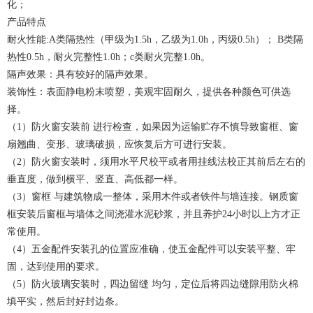
化；
产品特点
耐火性能:A类隔热性（甲级为1.5h，乙级为1.0h，丙级0.5h）； B类隔
热性0.5h，耐火完整性1.0h；c类耐火完整1.0h。
隔声效果：具有较好的隔声效果。
装饰性：表面静电粉末喷塑，美观牢固耐久，提供各种颜色可供选
择。
（1）防火窗安装前 进行检查，如果因为运输贮存不慎导致窗框、窗
扇翘曲、变形、玻璃破损，应恢复后方可进行安装。
（2）防火窗安装时，须用水平尺校平或者用挂线法校正其前后左右的
垂直度，做到横平、竖直、高低都一样。
（3）窗框 与建筑物成一整体，采用木件或者铁件与墙连接。钢质窗
框安装后窗框与墙体之间浇灌水泥砂浆，并且养护24小时以上方才正
常使用。
（4）五金配件安装孔的位置应准确，使五金配件可以安装平整、牢
固，达到使用的要求。
（5）防火玻璃安装时，四边留缝 均匀，定位后将四边缝隙用防火棉
填平实，然后封好封边条。