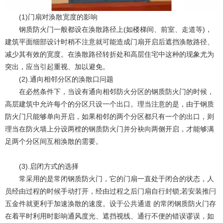
(1)门扇对涣散宽度的影响
钢质防火门一般都设在涣散路径上(如楼梯间、前室、走道等)，
建筑平面细部设计时稍不注意就可能造成门扇开启后遮挡涣散路径、
减少其有效的宽度。在涣散路径转折处和高层住宅中这种的现象尤为
突出，应当引起重视、加以避免。
(2).通向相邻分区的涣散口问题
在必然条件下，当设有通向相邻防火分区的钢质防火门的时候，
高层建筑中允许每个的分区只设一个出口。理当注意的是，由于钢质
防火门只能够单向开启，如果相邻的两个分区都只有一个的出口，则
理当在防火墙上分设两樘的钢质防火门并分袂向两侧开启，才能够满
足两个分区间互相涣散的需要。
(3).启闭方式的选择
常采用的是常闭钢质防火门，它的门扇一直处于闭合的状态，人
员经由过程的时候手动打开，经由过程之后门扇自行封锁;若安装推闩
五金件就更利于加速涣散的速度。设于公共通道 的常闭钢质防火门存
在着平时利用时影响通风度光、遮挡视线、通行不便的错误谬误，如