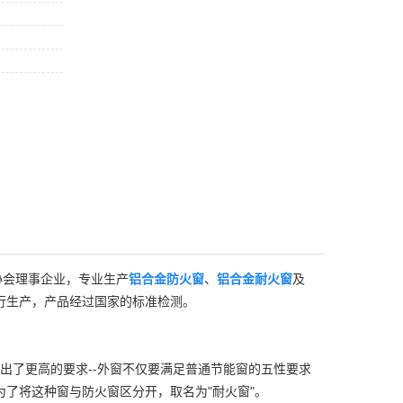
协会理事企业，专业生产
铝合金防火窗
、
铝合金耐火窗
及
行生产，产品经过国家的标准检测。
能提出了更高的要求--外窗不仅要满足普通节能窗的五性要求
了将这种窗与防火窗区分开，取名为"耐火窗"。