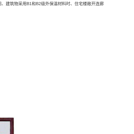
间、建筑物采用B1和B2级外保温材料时、住宅楼敞开连廊