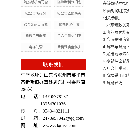
隔热断桥铝门窗
隔热断桥铝门窗
在该规范中规
所面对的建筑
铝合金防火窗
铝合金乙级防火
相关参数：
1.外观精致美
铝合金耐火节能
隔热断桥门窗
2.内外两面均
断桥铝节能窗
铝合金耐火门窗
3.合页是镶嵌
4.窗框与窗
电梯门套
断桥铝合金防火
5.采用氟碳漆
6.零部件全部
联系我们
7.开启非常灵
生产地址：山东省滨州市邹平市
8.窗框采用5
高新街道办事处周东村村委西南
9.窗扇轻巧
286米
电 话：13706378137
13954301036
传 真：0543-4821111
邮 箱：
2478957342@qq.com
网 址：www.sdgmzs.com