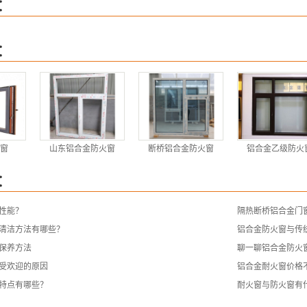
：
：
窗
山东铝合金防火窗
断桥铝合金防火窗
铝合金乙级防火
：
性能？
隔热断桥铝合金门
清洁方法有哪些？
铝合金防火窗与传
保养方法
聊一聊铝合金防火
受欢迎的原因
铝合金耐火窗价格
特点有哪些？
耐火窗与防火窗有