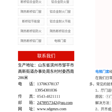
断桥铝合金防火
铝合金防火窗
隔热断桥铝门窗
铝合金耐火门窗
断桥铝节能窗
铝合金耐火节能
隔热断桥铝防火
隔热断桥铝合金
隔热断桥铝门窗
电梯门套
联系我们
生产地址：山东省滨州市邹平市
高新街道办事处周东村村委西南
电梯门套
286米
在我们日
电 话：13706378137
多，常见的就
13954301036
1、厅门
传 真：0543-4821111
原因：①
邮 箱：
2478957342@qq.com
解决方法
网 址：www.sdgmzs.com
2、开齐