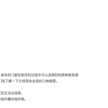
。其中的门套在制作的过程中可以选择的材质种类有很
们来了解一下它经常会出现的几种故障。
料及生活垃圾等。
除地坎槽内地异物。