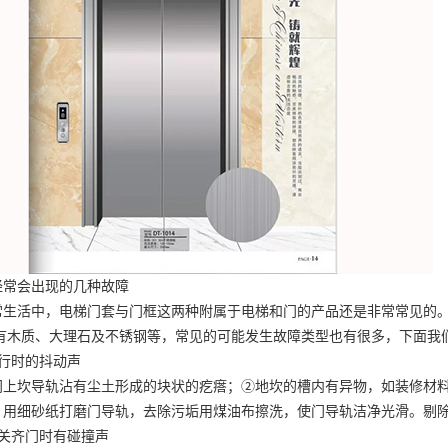
经常会出现的几种故障
常生活中，电梯门套与门框这两种附属于电梯和门的产品还是非常常见的
有木质、大理石及不锈钢等，常见的可能发生故障类型也有很多，下面我
运行时的抖动声
门上坎导轨沾有尘土形成的块状的疙瘩；②地坎的槽内有异物，如装修材
：用细砂纸打磨门导轨，去除污垢用煤油布擦洗，使门导轨洁净光滑。剔
或关齐门时有碰撞声