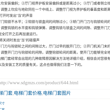
上坎安装偏斜；②厅门视界护板安装偏斜或是距离过小；③厅门或者侧立
：调整上坎应与地砍同在一个中线上、调整厅门视为界护板的垂直度和距
打开时发出“当”的声音
厅门钩锁不水平；②钩锁与锁盒间的间隙过小；③轿门开门刀与钩锁轮间
：调整钩锁的水平度和钩锁弹簧、调整钩锁与锁盒之间的间隙、调整开门刀
完全打开之后再加速运行。
将关闭时发出“当”的碰撞声
开门刀与钩锁轮之间的间隙过大，厅门过早的脱开门刀；②开门机关门末
：调整开门刀与钩锁轮的间隙，调整钩锁轮间的距离，使开门刀能够完全
电梯门套经常会出现的几种故障原因解决方法地详细介绍，相信会对您很
以及安装工艺的质量有关，这点也值得我们注意一下的。
//www.sdgmzs.com/product/644.html
梯门套
,
电梯门套价格
,
电梯门套图片
尺寸
厂家