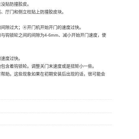
柱没贴防撞胶皮。
离、厅门和侧立柱贴上防撞胶皮块。
的间隙过大；④开门机开始开门的速度过快。
与钩锁轮之间的间隙为4-6mm、减小开始开门速度，使
的速度过快。
地包含着钩锁轮。调整关门末速度或是扭矩小一些。
有帮助。这些现象如果在初期安装后出现的话，很可能会